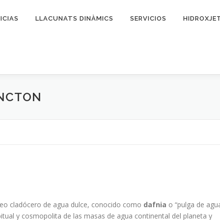
ICIAS
LLACUNATS DINÀMICS
SERVICIOS
HIDROXJE
ANCTON
áceo cladócero de agua dulce, conocido como
dafnia
o “pulga de agu
itual y cosmopolita de las masas de agua continental del planeta y