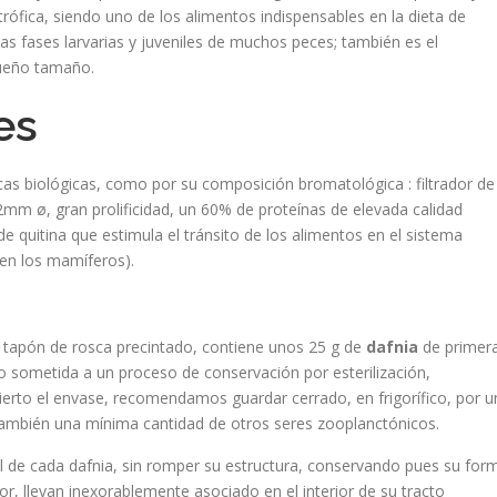
ófica, siendo uno de los alimentos indispensables en la dieta de
as fases larvarias y juveniles de muchos peces; también es el
queño tamaño.
es
icas biológicas, como por su composición bromatológica : filtrador de
 2mm ø, gran prolificidad, un 60% de proteínas de elevada calidad
e quitina que estimula el tránsito de los alimentos en el sistema
, en los mamíferos).
y tapón de rosca precintado, contiene unos 25 g de
dafnia
de primer
do sometida a un proceso de conservación por esterilización,
bierto el envase, recomendamos guardar cerrado, en frigorífico, por u
ambién una mínima cantidad de otros seres zooplanctónicos.
l de cada dafnia, sin romper su estructura, conservando pues su for
ador, llevan inexorablemente asociado en el interior de su tracto