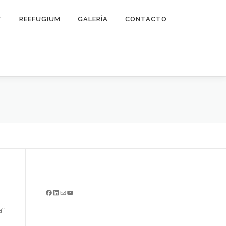
T
REEFUGIUM
GALERÍA
CONTACTO
Facebook
LinkedIn
Correo electrónico
YouTube
a”