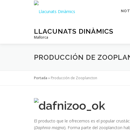
Saltar
al
NOT
contenido
LLACUNATS DINÀMICS
Mallorca
PRODUCCIÓN DE ZOOPL
Portada
»
Producción de Zooplancton
El producto que le ofrecemos es el popular crust
(
Daphnia magna
). Forma parte del zooplancton hab