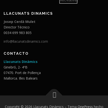
LLACUNATS DINAMICS
Josep Cerdà Mulet
Director Técnico
0034 699 983 805
info@llacunatsdinamics.com
CONTACTO
Llacunats Dinàmics
Ginebró, 2- 4ºB
07470. Port de Pollença
Mallorca. Illes Balears
Copyright © 2026 Llacunats Dinàmics
–
Tema
OnePress
hecho