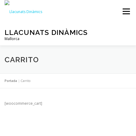
Saltar
al
Menú
contenido
LLACUNATS DINÀMICS
Mallorca
NOTICIAS
LLACUNATS DINÀMICS
SERVICIOS
CARRITO
HIDROXJET
REEFUGIUM
GALERÍA
Portada
»
Carrito
CONTACTO
[woocommerce_cart]